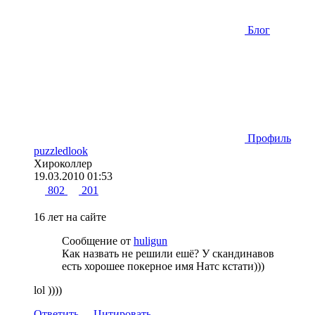
Блог
Профиль
puzzledlook
Хироколлер
19.03.2010 01:53
802
201
16 лет на сайте
Сообщение от
huligun
Как назвать не решили ешё? У скандинавов
есть хорошее покерное имя Натс кстати)))
lol ))))
Ответить
Цитировать