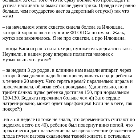
успела насливать за 6макс после даунстрика. Правда все равно
больше, чем государство дает за декретный отпуск)) так что
+ЕВ!
– на начальном этапе схваток сидела болела за Илюшана,
который хорошо шел в турнире ФТОПСа по омахе. Жаль,
жутко все закончилось. Я не про схватки, а про Илюшана.
– когда Ваня играл в гитар-хиро, пузожитель дергался в такт.
Неужели, в нашем роду впервые появится человек с
музыкальным слухом?!
– за недели 3 до родов, в клинике нам выдали аппарат, через
который ежедневно надо было прослушивать сердце ребенка
в течение 20 минут. Чего терять время? параллельно играла и
прослушивала, обвязав себя проводами. Удивительно, но в
трибет банках пульс ребенка достигал 150, при нормальном
120-130. Бедняга переживал больше чем я)) Зато сердце
натренировано, может будет марафонцем! Если не в беге, так
покере?:)
-на 35-й неделе (я тоже не знала, что беременность считают по
неделям. всего их 40), ребенок был повернут вниз попой, что
практически дает назначение на кесарево сечение (извлечение
плода путем разреза скальпелем тканей живота и остальных