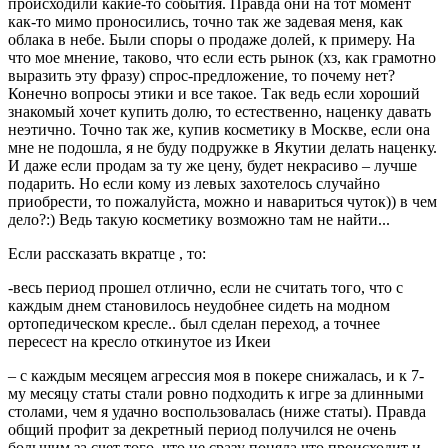
происходили какие-то события. Правда они на тот момент
как-то мимо проносились, точно так же задевая меня, как
облака в небе. Были споры о продаже долей, к примеру. На
что мое мнение, таково, что если есть рынок (хз, как грамотно
выразить эту фразу) спрос-предложение, то почему нет?
Конечно вопросы этики и все такое. Так ведь если хороший
знакомый хочет купить долю, то естественно, наценку давать
неэтично. Точно так же, купив косметику в Москве, если она
мне не подошла, я не буду подружке в Якутии делать наценку.
И даже если продам за ту же цену, будет некрасиво – лучше
подарить. Но если кому из левых захотелось случайно
приобрести, то пожалуйста, можно и навариться чуток)) в чем
дело?:) Ведь такую косметику возможно там не найти...
Если рассказать вкратце , то:
-весь период прошел отлично, если не считать того, что с
каждым днем становилось неудобнее сидеть на модном
ортопедическом кресле.. был сделан переход, а точнее
пересест на кресло откинутое из Икеи
– с каждым месяцем агрессия моя в покере снижалась, и к 7-
му месяцу статы стали ровно подходить к игре за длинными
столами, чем я удачно воспользовалась (ниже статы). Правда
общий профит за декретный период получился не очень
большим за счет того, что не сразу поняла что происходит и